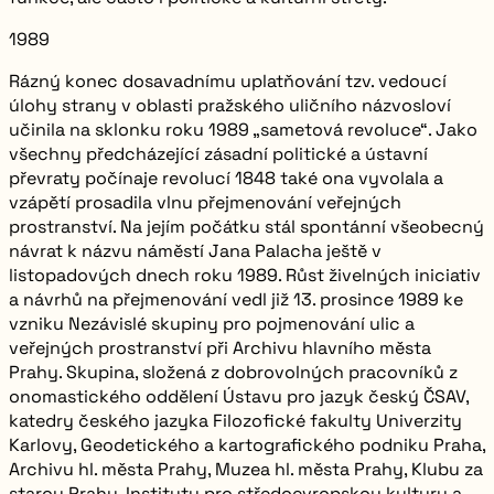
1989
Rázný konec dosavadnímu uplatňování tzv. vedoucí
úlohy strany v oblasti pražského uličního názvosloví
učinila na sklonku roku 1989 „sametová revoluce“. Jako
všechny předcházející zásadní politické a ústavní
převraty počínaje revolucí 1848 také ona vyvolala a
vzápětí prosadila vlnu přejmenování veřejných
prostranství. Na jejím počátku stál spontánní všeobecný
návrat k názvu
náměstí Jana Palacha
ještě v
listopadových dnech roku 1989. Růst živelných iniciativ
a návrhů na přejmenování vedl již 13. prosince 1989 ke
vzniku Nezávislé skupiny pro pojmenování ulic a
veřejných prostranství při Archivu hlavního města
Prahy. Skupina, složená z dobrovolných pracovníků z
onomastického oddělení Ústavu pro jazyk český ČSAV,
katedry českého jazyka Filozofické fakulty Univerzity
Karlovy, Geodetického a kartografického podniku Praha,
Archivu hl. města Prahy, Muzea hl. města Prahy, Klubu za
starou Prahu, Institutu pro středoevropskou kulturu a