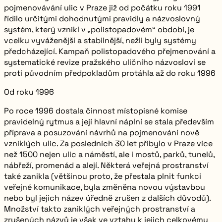
pojmenovávání ulic v Praze již od počátku roku 1991
řídilo určitými dohodnutými pravidly a názvoslovný
systém, který vznikl v „polistopadovém“ období, je
vcelku vyváženější a stabilnější, nežli byly systémy
předcházející. Kampaň polistopadového přejmenování a
systematické revize pražského uličního názvosloví se
proti původním předpokladům protáhla až do roku 1996
Od roku 1996
Po roce 1996 dostala činnost místopisné komise
pravidelný rytmus a její hlavní náplní se stala především
příprava a posuzování návrhů na pojmenování nově
vzniklých ulic. Za posledních 30 let přibylo v Praze více
než 1500 nejen ulic a náměstí, ale i mostů, parků, tunelů,
nábřeží, promenád a alejí. Některá veřejná prostranství
také zanikla (většinou proto, že přestala plnit funkci
veřejné komunikace, byla změněna novou výstavbou
nebo byl jejich název úředně zrušen z dalších důvodů).
Množství takto zaniklých veřejných prostranství a
zrušených názvů je však ve vztahu k jejich celkovému