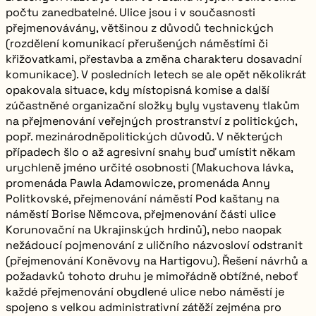
počtu zanedbatelné. Ulice jsou i v současnosti
přejmenovávány, většinou z důvodů technických
(rozdělení komunikací přerušených náměstími či
křižovatkami, přestavba a změna charakteru dosavadní
komunikace). V posledních letech se ale opět několikrát
opakovala situace, kdy místopisná komise a další
zúčastněné organizační složky byly vystaveny tlakům
na přejmenování veřejných prostranství z politických,
popř. mezinárodněpolitických důvodů. V některých
případech šlo o až agresivní snahy buď umístit někam
urychleně jméno určité osobnosti (
Makuchova lávka,
promenáda Pawla Adamowicze, promenáda Anny
Politkovské,
přejmenování
náměstí Pod kaštany
na
náměstí Borise Němcova,
přejmenování části ulice
Korunovační
na
Ukrajinských hrdinů
), nebo naopak
nežádoucí pojmenování z uličního názvosloví odstranit
(přejmenování
Koněvovy
na
Hartigovu
). Řešení návrhů a
požadavků tohoto druhu je mimořádně obtížné, neboť
každé přejmenování obydlené ulice nebo náměstí je
spojeno s velkou administrativní zátěží zejména pro