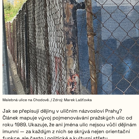
Malebná ulice na Chodově. / Zdroj: Marek Lašťovka
Jak se přepisují dějiny v uličním názvosloví Prahy?
Článek mapuje vývoj pojmenovávání pražských ulic od
roku 1989. Ukazuje, že ani jména ulic nejsou vůči dějinám
imunní — za každým z nich se skrývá nejen orientační
funkce, ale často i politické a kulturní střety.