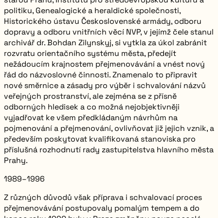
politiku, Genealogické a heraldické společnosti,
Historického ústavu Československé armády, odboru
dopravy a odboru vnitřních věcí NVP, v jejímž čele stanul
archivář dr. Bohdan Zilynskyj, si vytkla za úkol zabránit
rozvratu orientačního systému města, předejít
nežádoucím krajnostem přejmenovávání a vnést nový
řád do názvoslovné činnosti. Znamenalo to připravit
nové směrnice a zásady pro výběr i schvalování názvů
veřejných prostranství, ale zejména se z přísně
odborných hledisek a co možná nejobjektivněji
vyjadřovat ke všem předkládaným návrhům na
pojmenování a přejmenování, ovlivňovat již jejich vznik, a
především poskytovat kvalifikovaná stanoviska pro
příslušná rozhodnutí rady zastupitelstva hlavního města
Prahy.
1989–1996
Z různých důvodů však příprava i schvalovací proces
přejmenovávání postupovaly pomalým tempem a do