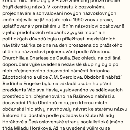
konce roku 1990 byly v Praze změněny pouze necelé
čtyři desítky názvů. V kontrastu k pozvolnému
projednávání a schvalování nových názvoslovných
změn objevila se již na jaře roku 1990 znovu praxe,
uplatňovaná v pražském uličním názvosloví opakovaně
v jeho předchozích etapách: z „vyšší moci“ a z
politických důvodů byla u příležitosti mezistátních
návštěv takřka ze dne na den prosazena do pražského
uličního názvosloví pojmenování podle
Winstona
Churchilla
a
Charlese de Gaulla.
Bez ohledu na odlišná
doporučení výše uvedené nezávislé skupiny bylo po
nich přejmenováno dosavadní náměstí
Antonína
Zápotockého
a ulice
J. M. Sverdlova.
Obdobně nábřeží
Bedřicha Engelse
bylo na základě osobního přání
prezidenta Václava Havla, vysloveného ve sdělovacích
prostředcích, přejmenováno na
Rašínovo nábřeží
a
dosavadní třída
Obránců míru,
pro kterou místní
občanské iniciativy navrhovaly návrat ke starému názvu
Belcrediho,
dostala podle požadavku Klubu Milady
Horákové a Československé strany socialistické jméno
třída Milady Horákové.
Až na uvedené výjimky se