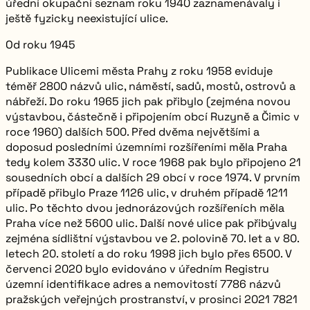
úřední okupační seznam roku 1940 zaznamenávaly i
ještě fyzicky neexistující ulice.
Od roku 1945
Publikace Ulicemi města Prahy z roku 1958 eviduje
téměř
2800
názvů ulic, náměstí, sadů, mostů, ostrovů a
nábřeží. Do roku 1965 jich pak přibylo (zejména novou
výstavbou, částečně i připojením obcí Ruzyně a Čimic v
roce 1960) dalších 500. Před dvěma největšími a
doposud posledními územními rozšířeními měla Praha
tedy kolem
3330
ulic. V roce 1968 pak bylo připojeno 21
sousedních obcí a dalších 29 obcí v roce 1974. V prvním
případě přibylo Praze 1126 ulic, v druhém případě 1211
ulic. Po těchto dvou jednorázových rozšířeních měla
Praha více než
5600
ulic. Další nové ulice pak přibývaly
zejména sídlištní výstavbou ve 2. polovině 70. let a v 80.
letech 20. století a do roku 1998 jich bylo přes 6500. V
červenci 2020 bylo evidováno v úředním Registru
územní identifikace adres a nemovitostí
7786
názvů
pražských veřejných prostranství, v prosinci 2021
7821