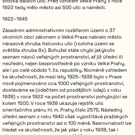
stovka dalších ulic. Před vznikem Velké Prahy v roce
1922 tedy mělo město asi
500
ulic a náměstí.
1922–1945
Zásadním administrativním rozšířením území o 37
okolních obcí zákonem o Velké Praze nabralo město
nárazově zhruba tisícovku ulic (rozloha území se
zvětšila zhruba 8x). Bohužel stále chybí jakýkoliv
seznam názvů veřejných prostranství, ať již úřední či
neúřední, nejen bezprostředně po vzniku Velké Prahy,
ale i po celé období 1. čs. republiky. Nicméně vzhledem
ke skutečnosti, že mezi lety 1925–1938 bylo v Praze
nově pojmenováno cca 1000 veřejných prostranství,
dostáváme se (odečtem od pozdějších údajů z roku
1938) v roce 1922 na počet prostranství pohybující se
kolem
1500
. V roce 1938 ukazuje rejstřík ulic
orientačního plánu hl. m. Prahy číslo
2575
. Následný
úřední seznam z roku 1940 však vypočítává pražských
veřejných prostranství asi o 100 méně. Nesrovnalosti lze
hledat ve skutečnosti, že jak plán z roku 1938, tak i