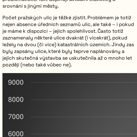
srovnání s jinými městy.
Počet pražských ulic je těžké zjistit. Problémem je totiž
nejen absence úředních seznamů ulic, ale také – i pokud
je máme k dispozici – jejich spolehlivost. Často totiž
zaznamenaly některé ulice dvakrát (i vícekrát), pokud
ležely na dvou (či více) katastrálních územích. Jindy zas
byly zapsány ulice, které byly teprve naplánovány a
jejich skutečná výstavba se uskutečnila až o mnoho let
později (nebo také vůbec ne).