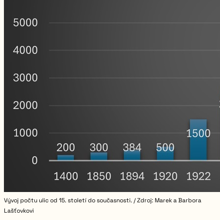
Vývoj počtu ulic od 15. století do současnosti. / Zdroj: Marek a Barbora
Lašťovkovi